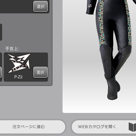
選択
手首上
選択
P-Z2