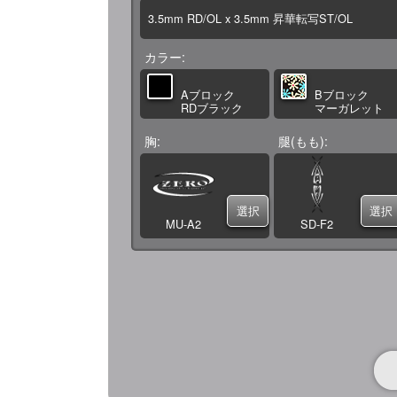
3.5mm RD/OL x 3.5mm 昇華転写ST/OL
カラー
Aブロック
Bブロック
RDブラック
マーガレット
胸
腿(もも)
選択
選択
MU-A2
SD-F2