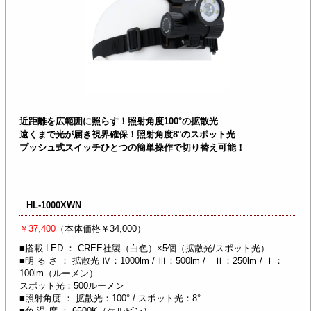
近距離を広範囲に照らす！照射角度100°の拡散光
遠くまで光が届き視界確保！照射角度8°のスポット光
プッシュ式スイッチひとつの簡単操作で切り替え可能！
HL-1000XWN
￥37,400
（本体価格￥34,000）
■搭載 LED ： CREE社製（白色）×5個（拡散光/スポット光）
■明 る さ ： 拡散光 Ⅳ：1000lm / Ⅲ：500lm / Ⅱ：250lm / Ⅰ：
100lm（ルーメン）
スポット光：500ルーメン
■照射角度 ： 拡散光：100° / スポット光：8°
■色 温 度 ： 6500K（ケルビン）