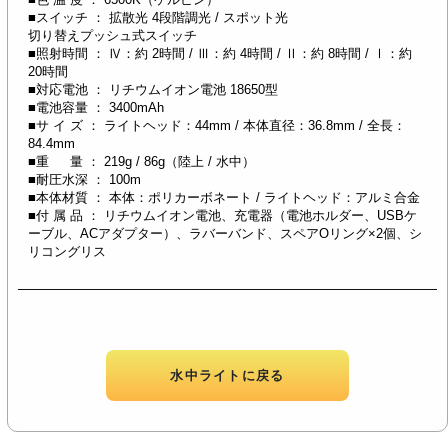
■スイッチ ： 拡散光 4段階調光 / スポット光
切り替えプッシュ式スイッチ
■照射時間 ： Ⅳ：約 2時間 / Ⅲ：約 4時間 / Ⅱ：約 8時間 / Ⅰ：約
20時間
■対応電池 ： リチウムイオン電池 18650型
■電池容量 ： 3400mAh
■サ イ ズ ： ライトヘッド：44mm / 本体直径：36.8mm / 全長：
84.4mm
■重 量 ： 219g / 86g（陸上 / 水中）
■耐圧水深 ： 100m
■本体材質 ： 本体：ポリカーボネート / ライトヘッド：アルミ合金
■付 属 品 ： リチウムイオン電池、充電器（電池ホルダー、USBケ
ーブル、ACアダプター）、ラバーバンド、スペアOリング×2個、シ
リコングリス
水中ライトに戻る