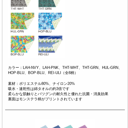
カラー：LAH-NVY、LAH-PNK、THT-WHT、THT-GRN、HUL-GRN、
HOP-BLU、BOP-BLU、REI-ULI（全8柄）
素材：ポリエステル80%、ナイロン20%
吸水・速乾性は綿タオルの約3倍です
柔らかな肌触りとバツグンの耐久性と優れた抗菌・消臭効果
裏面はモンステラ柄がプリントされています