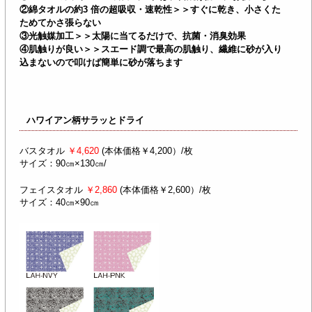
②綿タオルの約3 倍の超吸収・速乾性＞＞すぐに乾き、小さくた
ためてかさ張らない
③光触媒加工＞＞太陽に当てるだけで、抗菌・消臭効果
④肌触りが良い＞＞スエード調で最高の肌触り、繊維に砂が入り
込まないので叩けば簡単に砂が落ちます
ハワイアン柄サラッとドライ
バスタオル
￥4,620
(本体価格￥4,200）/枚
サイズ：90㎝×130㎝/
フェイスタオル
￥2,860
(本体価格￥2,600）/枚
サイズ：40㎝×90㎝